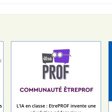
s
L’IA en classe : EtrePROF invente une