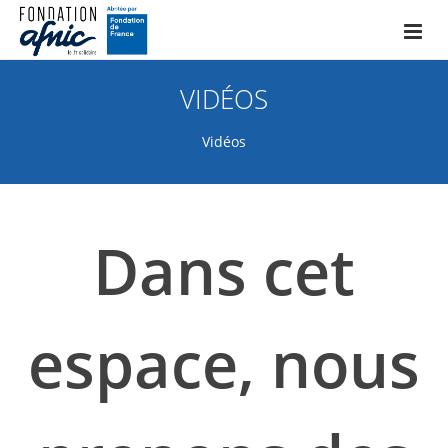
Bou
VIDÉOS
Vidéos
Dans cet
espace, nous