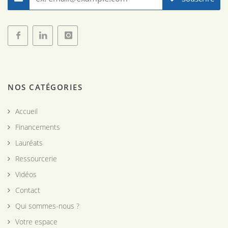
Facebook
LinkedIn
Instagram
NOS CATÉGORIES
-
-
-
Fondation
Fondation
Fondation
AFNIC
AFNIC
AFNIC
Accueil
Financements
Lauréats
Ressourcerie
Vidéos
Contact
Qui sommes-nous ?
Votre espace